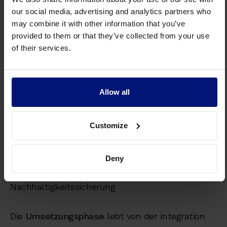
our social media, advertising and analytics partners who
1. Analyse der Change-Situation und individuellen
may combine it with other information that you’ve
Herausforderungen
provided to them or that they’ve collected from your use
2. Definition von Coaching-Zielen, die zur
of their services.
Transformationsstrategie und zur persönlichen
Entwicklung passen
3. Regelmäßige Sessions, in denen konkrete
Allow all
Change-Situationen reflektiert,
Handlungsoptionen entwickelt und neue
Customize
Verhaltensweisen erprobt werden
4. Praxistransfer durch praktische Übungen
zwischen den Sessions
Deny
5. Verankerungsphase mit Follow-up-Sessions zur
Nachhaltigkeitssicherung
Die
Umsetzungsphase
lebt von der Integration