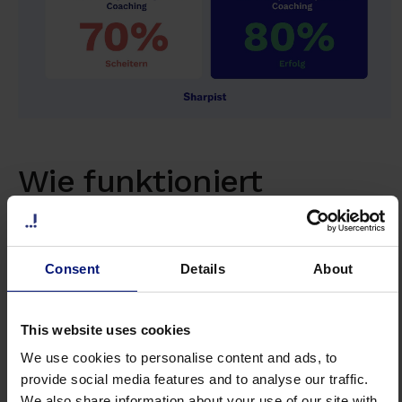
Wie funktioniert
Change-Management-
Coaching in der Praxis?
Consent
Details
About
Change-Management-Coaching folgt einem
strukturierten Prozess, der sich
flexibel an die
This website uses cookies
Phasen der Veränderung anpasst.
Der Ablauf
We use cookies to personalise content and ads, to
gliedert sich in fünf Schritte:
provide social media features and to analyse our traffic.
We also share information about your use of our site with