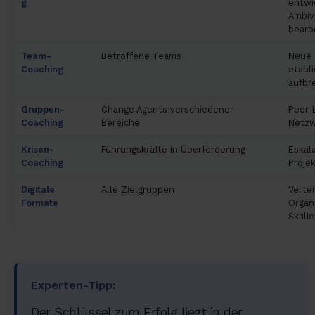
g
entwi
Ambiv
bearb
Team-
Betroffene Teams
Neue 
Coaching
etabli
aufbr
Gruppen-
Change Agents verschiedener
Peer-
Coaching
Bereiche
Netzw
Krisen-
Führungskräfte in Überforderung
Eskal
Coaching
Proje
Digitale
Alle Zielgruppen
Vertei
Formate
Organ
Skali
Experten-Tipp:
Der Schlüssel zum Erfolg liegt in der