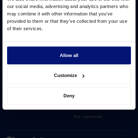
Herausforderungen
Ressourcen
our social media, advertising and analytics partners who
Transformationsbegleitung
Blog
may combine it with other information that you’ve
provided to them or that they’ve collected from your use
Führungskompetenzen
Whitepapers
of their services.
steigern
Veranstaltungen
Mitarbeiterbindung
Webinare
Allow all
Über Sharpist
Karriere
Customize
Partner
Presse
Deny
Für HR-Teams
Für Lernende