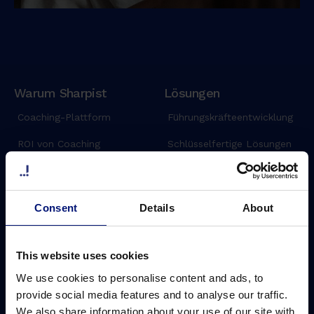
Warum Sharpist
Lösungen
Coaching-Plattform
Führungskräfteentwicklung
ROI von Coaching
Schlüsselfertige Lösungen
Coach-Netzwerk
Maßgeschneiderte
Lösungen
Coach-Matching
Consent
Details
About
Digitales Gruppencoaching
Sicherheit
KI-Coach
Preise
This website uses cookies
Einsparpotential
We use cookies to personalise content and ads, to
provide social media features and to analyse our traffic.
We also share information about your use of our site with