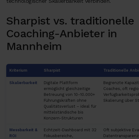
technologischer Skalierbarkeit verbinden.
Sharpist vs. traditionelle
Coaching-Anbieter in
Mannheim
Kriterium
Sharpist
Traditionelle Anbi
Skalierbarkeit
Digitale Plattform
Begrenzte Kapazit
ermöglicht gleichzeitige
Coaches, oft regi
Betreuung von 10–10.000+
Verfügbarkeitspro
Führungskräften ohne
Skalierung über S
Qualitätsverlust – ideal für
mittelständische bis
Konzern-Strukturen
Messbarkeit &
Echtzeit-Dashboard mit 32
Oft subjektive Eva
ROI
Fokusbereiche,
Datentransparenz,