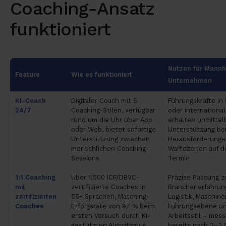
Coaching-Ansatz
funktioniert
Nutzen für Mannh
Feature
Wie es funktioniert
Unternehmen
KI-Coach
Digitaler Coach mit 5
Führungskräfte in
24/7
Coaching-Stilen, verfügbar
oder internationa
rund um die Uhr über App
erhalten unmittel
oder Web, bietet sofortige
Unterstützung be
Unterstützung zwischen
Herausforderunge
menschlichen Coaching-
Wartezeiten auf 
Sessions
Termin
1:1 Coaching
Über 1.500 ICF/DBVC-
Präzise Passung z
mit
zertifizierte Coaches in
Branchenerfahrun
zertifizierten
55+ Sprachen, Matching-
Logistik, Maschine
Coaches
Erfolgsrate von 97 % beim
Führungsebene un
ersten Versuch durch KI-
Arbeitsstil – mess
gestützten Algorithmus
bereits nach 2–3 