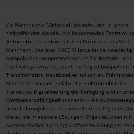
Die Mannheimer Wirtschaft befindet sich in einem
tiefgreifenden Wandel. Als bedeutendes Zentrum de
Automotive-Industrie mit dem Daimler Truck Werk
Mannheim, das über 4.600 Mitarbeitende beschäftig
europäisches Kompetenzzentrum für Batterie- und
Hochvoltsysteme ist, steht die Region beispielhaft f
Transformation traditioneller Industrien. Führungskr
Mannheim müssen gleichzeitig
Elektromobilitäts-
Transition
,
Digitalisierung der Fertigung
und
intern
Wettbewerbsfähigkeit
managen – Herausforderunge
neue Führungskompetenzen erfordern. Digitales Co
bietet hier messbare Lösungen: Organisationen mit
systematischer Führungskräfteentwicklung steigern
Produktivität um bis zu 19 % und reduzieren Fluktu