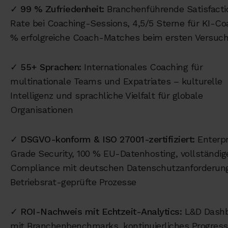
✓
99 % Zufriedenheit:
Branchenführende Satisfacti
Rate bei Coaching-Sessions, 4,5/5 Sterne für KI-Co
% erfolgreiche Coach-Matches beim ersten Versuc
✓
55+ Sprachen:
Internationales Coaching für
multinationale Teams und Expatriates – kulturelle
Intelligenz und sprachliche Vielfalt für globale
Organisationen
✓
DSGVO-konform & ISO 27001-zertifiziert:
Enterpr
Grade Security, 100 % EU-Datenhosting, vollständig
Compliance mit deutschen Datenschutzanforderun
Betriebsrat-geprüfte Prozesse
✓
ROI-Nachweis mit Echtzeit-Analytics:
L&D Dashb
mit Branchenbenchmarks, kontinuierliches Progres