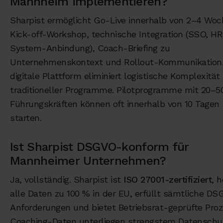
Mannheim implementieren?
Sharpist ermöglicht Go-Live innerhalb von 2–4 Woc
Kick-off-Workshop, technische Integration (SSO, HR
System-Anbindung), Coach-Briefing zu
Unternehmenskontext und Rollout-Kommunikation.
digitale Plattform eliminiert logistische Komplexität
traditioneller Programme. Pilotprogramme mit 20–5
Führungskräften können oft innerhalb von 10 Tagen
starten.
Ist Sharpist DSGVO-konform für
Mannheimer Unternehmen?
Ja, vollständig. Sharpist ist
ISO 27001-zertifiziert
, 
alle Daten zu 100 % in der EU, erfüllt sämtliche D
Anforderungen und bietet Betriebsrat-geprüfte Proz
Coaching-Daten unterliegen strengstem Datenschu