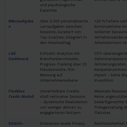
und psychologische
Expertise
Mikroaufgabe
Über 2.000 personalisierte
+20 % höhere Lern
n
Lernaufgaben zwischen
kontinuierliche A
Sessions, kuratiert von
isolierter Session
Top-Coaches, integriert in
Verhaltensänderu
den Arbeitsalltag
Arbeitskontext ve
L&D
Echtzeit-Analytics mit
CFO-überzeugen
Dashboard
Branchenbenchmarks,
Datentransparenz
Progress-Tracking über 32
Aktivierungsraten,
Fokusbereiche, ROI-
Kompetenzentwick
Messung auf
Impact – keine Bl
Unternehmensebene
Investition
Flexibles
Umverteilbare Credits
Maximale Ressourc
Credit-Modell
statt verlorener Sessions
Keine ungenutzten
– dynamische Reallokation
bedarfsgerechte Sk
von weniger aktiven zu
Preisgestaltung o
engagierteren Nutzern
Flatrates
DSGVO-
Enterprise-Grade Privacy,
Rechtssicherheit 