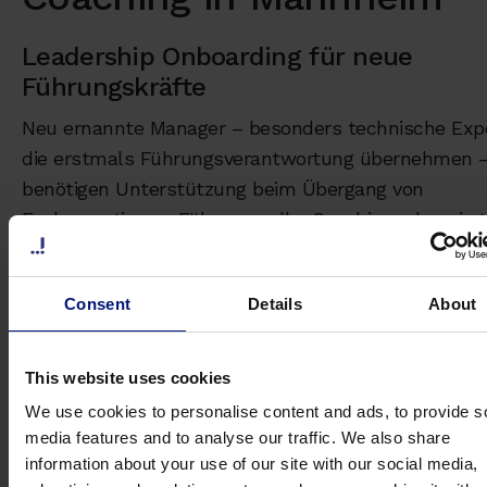
Leadership Onboarding für neue
Führungskräfte
Neu ernannte Manager – besonders technische Exp
die erstmals Führungsverantwortung übernehmen 
benötigen Unterstützung beim Übergang von
Fachexpertise zu Führungsrolle. Coaching adressiert
Delegation
,
schwierige Gespräche
,
Aufbau von Auto
ohne Hierarchie
und
Teamentwicklung
. In Mannhei
Consent
Details
About
Produktionsumgebungen ist dies besonders relevant
Schichtleiter und Produktionsmanager.
This website uses cookies
Change Management in
We use cookies to personalise content and ads, to provide s
Transformationsphasen
media features and to analyse our traffic. We also share
information about your use of our site with our social media,
Die Elektromobilitäts-Transformation bei Automotiv