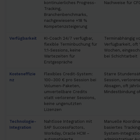
kontinuierliches Progress-
Nachweise für CF
Tracking,
Branchenbenchmarks,
nachgewiesene +18 %
Kompetenzsteigerung
Verfügbarkeit
KI-Coach 24/7 verfügbar,
Terminabhängig v
flexible Terminbuchung für
Verfügbarkeit, oft
1:1-Sessions, keine
Wochen, eingeschr
Wartezeiten für
bei Schichtarbeit
Erstgespräche
Kosteneffizie
Flexibles Credit-System:
Starre Stundensä
nz
100–300 € pro Session bei
Session, verloren
Volumen-Paketen,
Absagen, oft jährl
umverteilbare Credits
Mindestbindung oh
statt verlorener Sessions,
keine ungenutzten
Lizenzen
Technologie-
Nahtlose Integration mit
Manuelle Koordina
Integration
SAP SuccessFactors,
basiertes Trackin
Workday, Oracle HCM –
System-Integratio
automatisierte
administrativer A