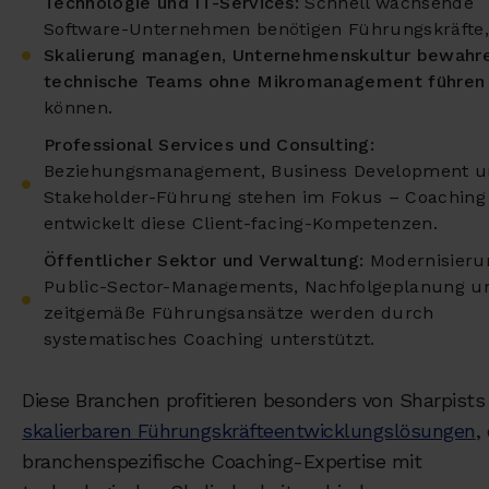
Technologie und IT-Services:
Schnell wachsende
Software-Unternehmen benötigen Führungskräfte,
Skalierung managen
,
Unternehmenskultur bewahr
technische Teams ohne Mikromanagement führen
können.
Professional Services und Consulting:
Beziehungsmanagement, Business Development 
Stakeholder-Führung stehen im Fokus – Coaching
entwickelt diese Client-facing-Kompetenzen.
Öffentlicher Sektor und Verwaltung:
Modernisieru
Public-Sector-Managements, Nachfolgeplanung u
zeitgemäße Führungsansätze werden durch
systematisches Coaching unterstützt.
Diese Branchen profitieren besonders von Sharpists
skalierbaren Führungskräfteentwicklungslösungen
,
branchenspezifische Coaching-Expertise mit