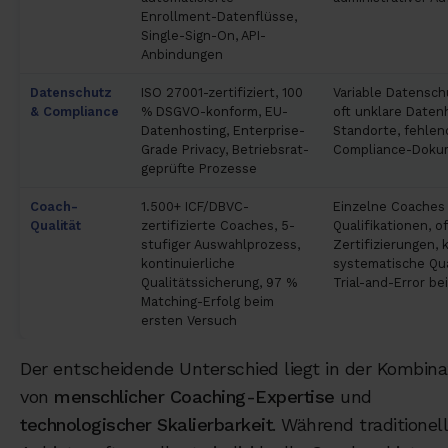
Enrollment-Datenflüsse,
Single-Sign-On, API-
Anbindungen
Datenschutz
ISO 27001-zertifiziert, 100
Variable Datensch
& Compliance
% DSGVO-konform, EU-
oft unklare Daten
Datenhosting, Enterprise-
Standorte, fehlen
Grade Privacy, Betriebsrat-
Compliance-Doku
geprüfte Prozesse
Coach-
1.500+ ICF/DBVC-
Einzelne Coaches 
Qualität
zertifizierte Coaches, 5-
Qualifikationen, o
stufiger Auswahlprozess,
Zertifizierungen, 
kontinuierliche
systematische Qua
Qualitätssicherung, 97 %
Trial-and-Error b
Matching-Erfolg beim
ersten Versuch
Der entscheidende Unterschied liegt in der Kombina
von
menschlicher Coaching-Expertise
und
technologischer Skalierbarkeit
. Während traditionel