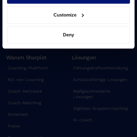
Customize
Deny
Warum Sharpist
Lösungen
Coaching-Plattform
Führungskräfteentwicklung
ROI von Coaching
Schlüsselfertige Lösungen
Coach-Netzwerk
Maßgeschneiderte
Lösungen
Coach-Matching
Digitales Gruppencoaching
Sicherheit
KI-Coach
Preise