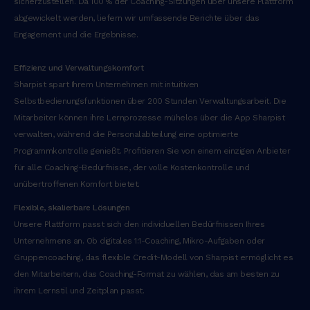
sicherzustellen. Da 100 % der Coaching-Sitzungen über unsere Plattform
abgewickelt werden, liefern wir umfassende Berichte über das
Engagement und die Ergebnisse.
Effizienz und Verwaltungskomfort
Sharpist spart Ihrem Unternehmen mit intuitiven
Selbstbedienungsfunktionen über 200 Stunden Verwaltungsarbeit. Die
Mitarbeiter können ihre Lernprozesse mühelos über die App Sharpist
verwalten, während die Personalabteilung eine optimierte
Programmkontrolle genießt. Profitieren Sie von einem einzigen Anbieter
für alle Coaching-Bedürfnisse, der volle Kostenkontrolle und
unübertroffenen Komfort bietet.
Flexible, skalierbare Lösungen
Unsere Plattform passt sich den individuellen Bedürfnissen Ihres
Unternehmens an. Ob digitales 1:1-Coaching, Mikro-Aufgaben oder
Gruppencoaching, das flexible Credit-Modell von Sharpist ermöglicht es
den Mitarbeitern, das Coaching-Format zu wählen, das am besten zu
ihrem Lernstil und Zeitplan passt.