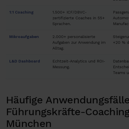
1:1 Coaching
1.500+ ICF/DBVC-
Passgen
zertifizierte Coaches in 55+
Automot
Sprachen.
Manufact
Mikroaufgaben
2.000+ personalisierte
Steigeru
Aufgaben zur Anwendung im
+20 % du
Alltag.
L&D Dashboard
Echtzeit-Analytics und ROI-
Datenba
Messung.
Entschei
Teams u
Häufige Anwendungsfälle
Führungskräfte-Coaching
München