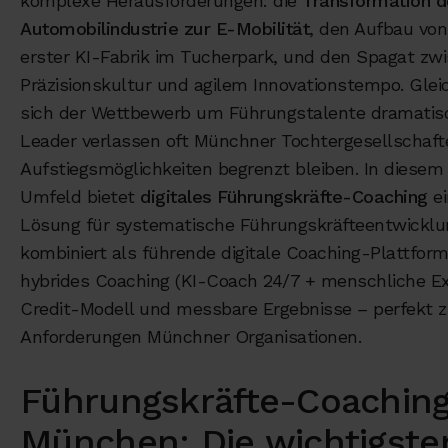
komplexe Herausforderungen: die
Transformation d
Automobilindustrie zur E-Mobilität
, den Aufbau vo
erster KI-Fabrik im Tucherpark, und den Spagat zw
Präzisionskultur und agilem Innovationstempo. Gleic
sich der Wettbewerb um Führungstalente dramatisc
Leader verlassen oft Münchner Tochtergesellschaf
Aufstiegsmöglichkeiten begrenzt bleiben. In diesem
Umfeld bietet
digitales Führungskräfte-Coaching
ei
Lösung für systematische Führungskräfteentwicklun
kombiniert als führende digitale Coaching-Plattf
hybrides Coaching (KI-Coach 24/7 + menschliche Expe
Credit-Modell und messbare Ergebnisse – perfekt z
Anforderungen Münchner Organisationen.
Führungskräfte-Coaching
München: Die wichtigste