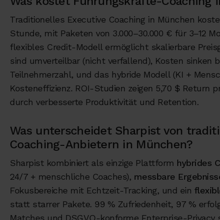
Was kostet Führungskräfte-Coaching 
Traditionelles Executive Coaching in München koste
Stunde, mit Paketen von 3.000–30.000 € für 3–12 Mo
flexibles Credit-Modell ermöglicht skalierbare Preis
sind umverteilbar (nicht verfallend), Kosten sinken b
Teilnehmerzahl, und das hybride Modell (KI + Mensc
Kosteneffizienz. ROI-Studien zeigen 5,70 $ Return pr
durch verbesserte Produktivität und Retention.
Was unterscheidet Sharpist von tradit
Coaching-Anbietern in München?
Sharpist kombiniert als einzige Plattform
hybrides 
24/7 + menschliche Coaches),
messbare Ergebniss
Fokusbereiche mit Echtzeit-Tracking, und ein
flexib
statt starrer Pakete. 99 % Zufriedenheit, 97 % erfo
Matches und DSGVO-konforme Enterprise-Privacy 