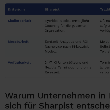
Kriterium
Sharpist
Tradi
Skalierbarkeit
Hybrides Modell ermöglicht
Oft nu
Coaching für die gesamte
aufgr
Organisation.
Verfüg
Messbarkeit
Echtzeit-Analytics und ROI-
Meist 
Nachweise nach Kirkpatrick-
Selbs
Modell.
Teiln
Verfügbarkeit
24/7 KI-Unterstützung und
Termin
flexible Terminbuchung ohne
lange
Reisezeit.
verbu
Warum Unternehmen in
sich für Sharpist entsch