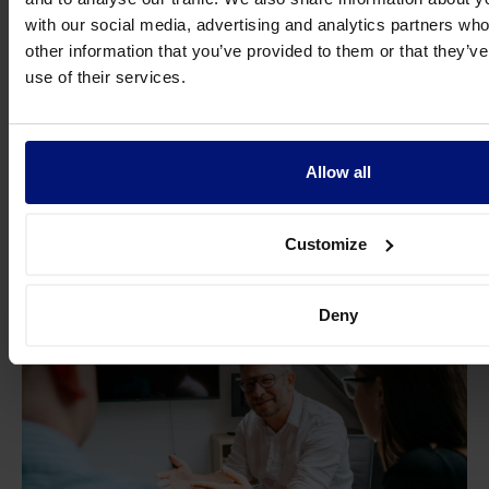
with our social media, advertising and analytics partners wh
other information that you’ve provided to them or that they’v
February 12, 2026
use of their services.
Request Demo
Allow all
Ähnliche Artikel
Customize
Deny