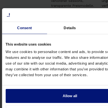
verlorener Sessions,
ung
transparente Preismodelle.
verf
Technologie &
Hybrides Modell: KI-
Mei
Innovation
gestützte Personalisierung
– i
+ menschliche Expertise,
tec
Consent
Details
Mikroaufgaben.
Unt
Ter
This website uses cookies
Datenschutz &
DSGVO-konform, ISO
Vari
Compliance
27001-zertifiziert,
zert
We use cookies to personalise content and ads, to provide s
Schweizer
Dat
features and to analyse our traffic. We also share informatio
Datenschutzgesetz (FADP)
Not
use of our site with our social media, advertising and analyt
compliant.
Ger
may combine it with other information that you’ve provided to
they’ve collected from your use of their services.
Sharpists
zertifiziertes Coach-Netzwerk
kombiniert 
Schweizer Expertise mit globaler Best Practice – ei
entscheidender Vorteil für multinationale Unternehm
Allow all