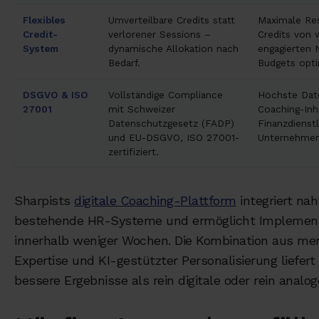
Flexibles
Umverteilbare Credits statt
Maximale Res
Credit-
verlorener Sessions –
Credits von 
System
dynamische Allokation nach
engagierten 
Bedarf.
Budgets opti
DSGVO & ISO
Vollständige Compliance
Höchste Date
27001
mit Schweizer
Coaching-Inha
Datenschutzgesetz (FADP)
Finanzdienst
und EU-DSGVO, ISO 27001-
Unternehmen 
zertifiziert.
Sharpists
digitale Coaching-Plattform
integriert nah
bestehende HR-Systeme und ermöglicht Implemen
innerhalb weniger Wochen. Die Kombination aus me
Expertise und KI-gestützter Personalisierung liefert
bessere Ergebnisse als rein digitale oder rein analo