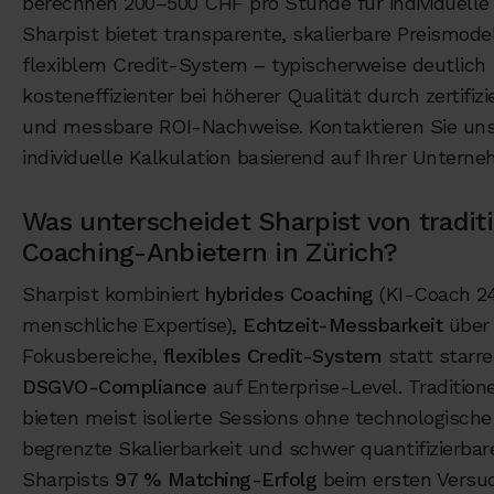
berechnen 200–500 CHF pro Stunde für individuelle
Sharpist bietet transparente, skalierbare Preismode
flexiblem Credit-System – typischerweise deutlich
kosteneffizienter bei höherer Qualität durch zertifiz
und messbare ROI-Nachweise. Kontaktieren Sie uns 
individuelle Kalkulation basierend auf Ihrer Untern
Was unterscheidet Sharpist von tradit
Coaching-Anbietern in Zürich?
Sharpist kombiniert
hybrides Coaching
(KI-Coach 24
menschliche Expertise),
Echtzeit-Messbarkeit
über
Fokusbereiche,
flexibles Credit-System
statt starr
DSGVO-Compliance
auf Enterprise-Level. Traditione
bieten meist isolierte Sessions ohne technologisch
begrenzte Skalierbarkeit und schwer quantifizierbar
Sharpists
97 % Matching-Erfolg
beim ersten Versu