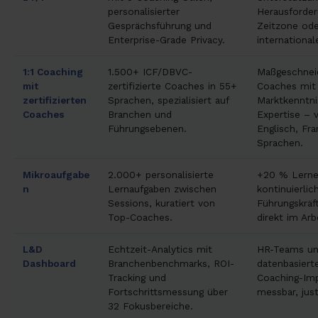
personalisierter
Herausforder
Gesprächsführung und
Zeitzone oder
Enterprise-Grade Privacy.
internationa
1:1 Coaching
1.500+ ICF/DBVC-
Maßgeschnei
mit
zertifizierte Coaches in 55+
Coaches mit
zertifizierten
Sprachen, spezialisiert auf
Marktkenntni
Coaches
Branchen und
Expertise – 
Führungsebenen.
Englisch, Fr
Sprachen.
Mikroaufgabe
2.000+ personalisierte
+20 % Lernef
n
Lernaufgaben zwischen
kontinuierlic
Sessions, kuratiert von
Führungskräf
Top-Coaches.
direkt im Arb
L&D
Echtzeit-Analytics mit
HR-Teams un
Dashboard
Branchenbenchmarks, ROI-
datenbasiert
Tracking und
Coaching-Imp
Fortschrittsmessung über
messbar, just
32 Fokusbereiche.