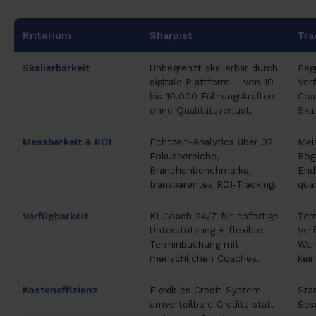
Kriterium
Sharpist
Tra
Skalierbarkeit
Unbegrenzt skalierbar durch
Beg
digitale Plattform – von 10
Ver
bis 10.000 Führungskräften
Coa
ohne Qualitätsverlust.
Ska
Messbarkeit & ROI
Echtzeit-Analytics über 32
Mei
Fokusbereiche,
Bög
Branchenbenchmarks,
End
transparentes ROI-Tracking.
quan
Verfügbarkeit
KI-Coach 24/7 für sofortige
Ter
Unterstützung + flexible
Ver
Terminbuchung mit
War
menschlichen Coaches.
kei
Kosteneffizienz
Flexibles Credit-System –
Sta
umverteilbare Credits statt
Ses