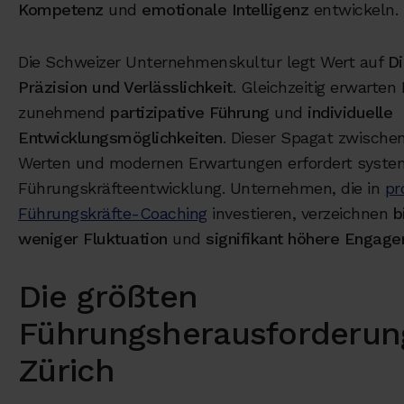
Kompetenz
und
emotionale Intelligenz
entwickeln.
Die Schweizer Unternehmenskultur legt Wert auf
Di
Präzision und Verlässlichkeit
. Gleichzeitig erwarten
zunehmend
partizipative Führung
und
individuelle
Entwicklungsmöglichkeiten
. Dieser Spagat zwischen
Werten und modernen Erwartungen erfordert syste
Führungskräfteentwicklung. Unternehmen, die in
pr
Führungskräfte-Coaching
investieren, verzeichnen
b
weniger Fluktuation
und
signifikant höhere Engag
Die größten
Führungsherausforderun
Zürich