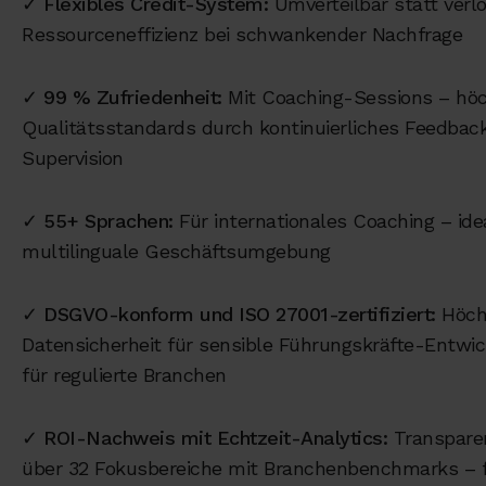
✓
Flexibles Credit-System:
Umverteilbar statt verl
Ressourceneffizienz bei schwankender Nachfrage
✓
99 % Zufriedenheit:
Mit Coaching-Sessions – hö
Qualitätsstandards durch kontinuierliches Feedba
Supervision
✓
55+ Sprachen:
Für internationales Coaching – idea
multilinguale Geschäftsumgebung
✓
DSGVO-konform und ISO 27001-zertifiziert:
Höch
Datensicherheit für sensible Führungskräfte-Entwic
für regulierte Branchen
✓
ROI-Nachweis mit Echtzeit-Analytics:
Transparen
über 32 Fokusbereiche mit Branchenbenchmarks – 