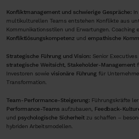
Konfliktmanagement und schwierige Gespräche:
In
multikulturellen Teams entstehen Konflikte aus un
Kommunikationsstilen und Erwartungen. Coaching e
Konfliktlösungskompetenz
und
empathische Kommu
Strategische Führung und Vision:
Senior Executives
strategische Weitsicht
,
Stakeholder-Management
f
Investoren sowie
visionäre Führung
für Unternehme
Transformation.
Team-Performance-Steigerung:
Führungskräfte le
Performance-Teams
aufzubauen,
Feedback-Kultur
und
psychologische Sicherheit
zu schaffen – besond
hybriden Arbeitsmodellen.