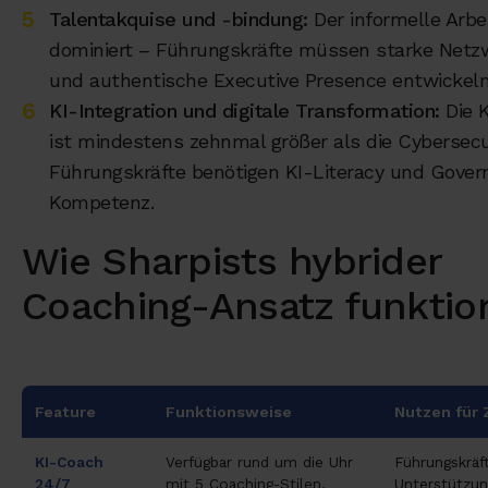
Talentakquise und -bindung:
Der informelle Arbe
dominiert – Führungskräfte müssen starke Netz
und authentische Executive Presence entwickeln
KI-Integration und digitale Transformation:
Die K
ist mindestens zehnmal größer als die Cybersec
Führungskräfte benötigen KI-Literacy und Gove
Kompetenz.
Wie Sharpists hybrider
Coaching-Ansatz funktion
Feature
Funktionsweise
Nutzen für
KI-Coach
Verfügbar rund um die Uhr
Führungskräf
24/7
mit 5 Coaching-Stilen,
Unterstützun