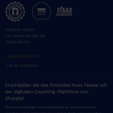
m
a
d
m
i
Sharpist GmbH
n
Karl-Marx-Straße 58
i
12043 Berlin
m
v
mail@sharpist.com
e
n
+49 30 120887633
i
a
m
Erschließen Sie das Potenzial Ihres Teams mit
,
der digitalen Coaching-Plattform von
q
Sharpist
u
i
Bei Sharpist befähigen wir Ihre Mitarbeiter, ihr volles Potenzial zu
s