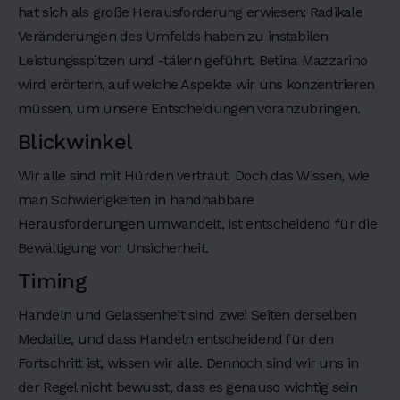
a
hat sich als große Herausforderung erwiesen: Radikale
d
Veränderungen des Umfelds haben zu instabilen
i
Leistungsspitzen und -tälern geführt. Betina Mazzarino
n
wird erörtern, auf welche Aspekte wir uns konzentrieren
g
müssen, um unsere Entscheidungen voranzubringen.
4
Blickwinkel
H
e
Wir alle sind mit Hürden vertraut. Doch das Wissen, wie
a
man Schwierigkeiten in handhabbare
d
i
Herausforderungen umwandelt, ist entscheidend für die
n
Bewältigung von Unsicherheit.
g
5
Timing
H
Handeln und Gelassenheit sind zwei Seiten derselben
e
a
Medaille, und dass Handeln entscheidend für den
d
Fortschritt ist, wissen wir alle. Dennoch sind wir uns in
i
der Regel nicht bewusst, dass es genauso wichtig sein
n