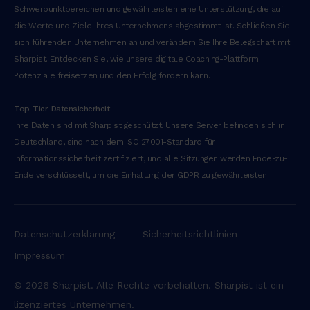
u
Schwerpunktbereichen und gewährleisten eine Unterstützung, die auf
t
die Werte und Ziele Ihres Unternehmens abgestimmt ist. Schließen Sie
a
sich führenden Unternehmen an und verändern Sie Ihre Belegschaft mit
l
Sharpist. Entdecken Sie, wie unsere digitale Coaching-Plattform
i
Potenziale freisetzen und den Erfolg fördern kann.
q
u
‍Top-Tier-Datensicherheit
i
Ihre Daten sind mit Sharpist geschützt. Unsere Server befinden sich in
p
Deutschland, sind nach dem ISO 27001-Standard für
e
Informationssicherheit zertifiziert, und alle Sitzungen werden Ende-zu-
x
Ende verschlüsselt, um die Einhaltung der GDPR zu gewährleisten.
e
a
c
Datenschutzerklärung
Sicherheitsrichtlinien
o
Impressum
m
m
© 2026 Sharpist. Alle Rechte vorbehalten. Sharpist ist ein
o
lizenziertes Unternehmen.
d