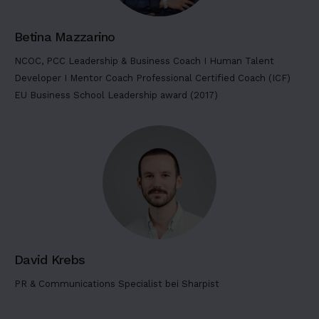
t
a
Betina Mazzarino
m
NCOC, PCC Leadership & Business Coach I Human Talent
e
Developer I Mentor Coach Professional Certified Coach (ICF)
t
EU Business School Leadership award (2017)
,
c
o
n
s
e
c
t
e
t
David Krebs
u
PR & Communications Specialist bei Sharpist
r
a