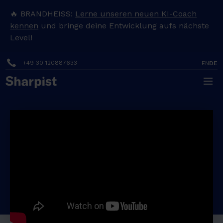
H
🔥 BRANDHEISS:
Lerne unseren neuen KI-Coach
e
kennen
und bringe deine Entwicklung aufs nächste
Level!
a
d
+49 30 120887633
EN
DE
i
n
Neues Jahr, neue Ziele - in
g
Zeiten der Unsicherheit den
1
Überblick behalten
H
This webinar took place in English.
e
a