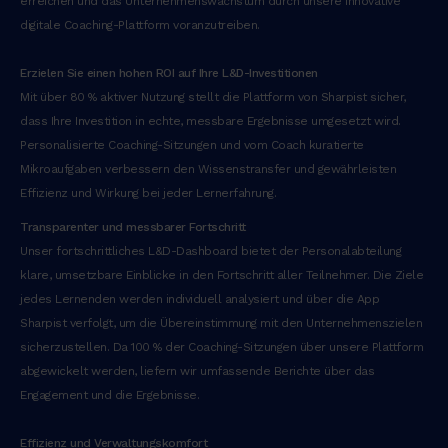
erreichen und das Unternehmenswachstum durch unsere innovative
n
digitale Coaching-Plattform voranzutreiben.
o
s
Erzielen Sie einen hohen ROI auf Ihre L&D-Investitionen
t
Mit über 80 % aktiver Nutzung stellt die Plattform von Sharpist sicher,
r
dass Ihre Investition in echte, messbare Ergebnisse umgesetzt wird.
u
Personalisierte Coaching-Sitzungen und vom Coach kuratierte
d
Mikroaufgaben verbessern den Wissenstransfer und gewährleisten
e
Effizienz und Wirkung bei jeder Lernerfahrung.
x
Transparenter und messbarer Fortschritt
e
Unser fortschrittliches L&D-Dashboard bietet der Personalabteilung
r
klare, umsetzbare Einblicke in den Fortschritt aller Teilnehmer. Die Ziele
c
jedes Lernenden werden individuell analysiert und über die App
i
Sharpist verfolgt, um die Übereinstimmung mit den Unternehmenszielen
t
sicherzustellen. Da 100 % der Coaching-Sitzungen über unsere Plattform
a
abgewickelt werden, liefern wir umfassende Berichte über das
t
Engagement und die Ergebnisse.
i
o
Effizienz und Verwaltungskomfort