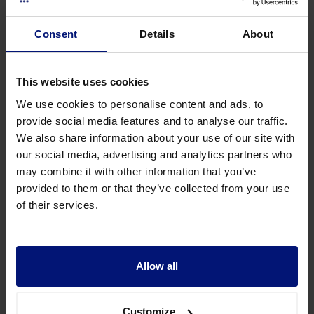
e
Unsicherheit: Miros Geschichte zur
i
Talentbindung
Consent
Details
About
u
s
m
This website uses cookies
o
We use cookies to personalise content and ads, to
d
provide social media features and to analyse our traffic.
t
We also share information about your use of our site with
e
our social media, advertising and analytics partners who
m
may combine it with other information that you’ve
p
provided to them or that they’ve collected from your use
o
of their services.
r
i
Watch Recording
n
How HR leaders can drive workforce
c
transformation with AI
Allow all
i
d
i
Customize