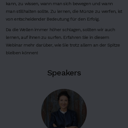
g
kann, zu wissen, wann man sich bewegen und wann
6
man stillhalten sollte. Zu lernen, die Münze zu werfen, ist
L
von entscheidender Bedeutung für den Erfolg.
o
Da die Wellen immer höher schlagen, sollten wir auch
r
lernen, auf ihnen zu surfen. Erfahren Sie in diesem
e
m
Webinar mehr darüber, wie Sie trotz allem an der Spitze
i
bleiben können!
p
s
Speakers
u
m
d
o
l
o
r
s
i