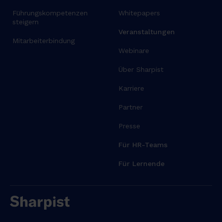
r
Führungskompetenzen
Whitepapers
e
steigern
m
Veranstaltungen
a
Mitarbeiterbindung
g
Webinare
n
Über Sharpist
a
a
Karriere
l
Partner
i
q
Presse
u
a
Für HR-Teams
.
Für Lernende
U
t
e
n
i