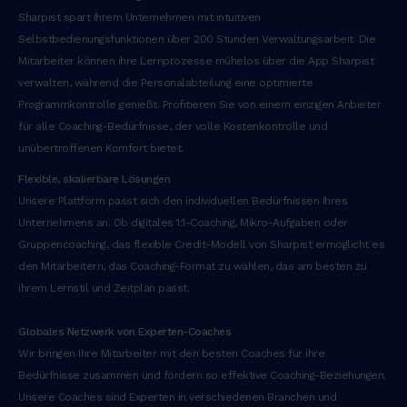
n
Sharpist spart Ihrem Unternehmen mit intuitiven
u
Selbstbedienungsfunktionen über 200 Stunden Verwaltungsarbeit. Die
l
Mitarbeiter können ihre Lernprozesse mühelos über die App Sharpist
l
verwalten, während die Personalabteilung eine optimierte
a
Programmkontrolle genießt. Profitieren Sie von einem einzigen Anbieter
m
für alle Coaching-Bedürfnisse, der volle Kostenkontrolle und
c
unübertroffenen Komfort bietet.
o
l
Flexible, skalierbare Lösungen
a
Unsere Plattform passt sich den individuellen Bedürfnissen Ihres
b
Unternehmens an. Ob digitales 1:1-Coaching, Mikro-Aufgaben oder
o
Gruppencoaching, das flexible Credit-Modell von Sharpist ermöglicht es
r
den Mitarbeitern, das Coaching-Format zu wählen, das am besten zu
i
ihrem Lernstil und Zeitplan passt.
s
n
Globales Netzwerk von Experten-Coaches
i
Wir bringen Ihre Mitarbeiter mit den besten Coaches für ihre
s
Bedürfnisse zusammen und fördern so effektive Coaching-Beziehungen.
i
Unsere Coaches sind Experten in verschiedenen Branchen und