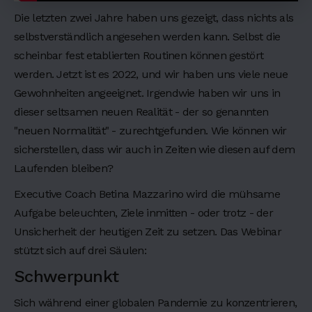
d
Die letzten zwei Jahre haben uns gezeigt, dass nichts als
i
selbstverständlich angesehen werden kann. Selbst die
n
scheinbar fest etablierten Routinen können gestört
g
werden. Jetzt ist es 2022, und wir haben uns viele neue
2
Gewohnheiten angeeignet. Irgendwie haben wir uns in
dieser seltsamen neuen Realität - der so genannten
H
"neuen Normalität" - zurechtgefunden. Wie können wir
e
sicherstellen, dass wir auch in Zeiten wie diesen auf dem
a
Laufenden bleiben?
d
Executive Coach Betina Mazzarino wird die mühsame
i
Aufgabe beleuchten, Ziele inmitten - oder trotz - der
n
Unsicherheit der heutigen Zeit zu setzen. Das Webinar
g
stützt sich auf drei Säulen:
3
Schwerpunkt
H
e
Sich während einer globalen Pandemie zu konzentrieren,