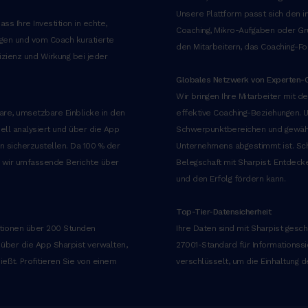
Unsere Plattform passt sich den in
ass Ihre Investition in echte,
Coaching, Mikro-Aufgaben oder Gru
ngen und vom Coach kuratierte
den Mitarbeitern, das Coaching-Fo
zienz und Wirkung bei jeder
Globales Netzwerk von Experten-
Wir bringen Ihre Mitarbeiter mit
are, umsetzbare Einblicke in den
effektive Coaching-Beziehungen. 
uell analysiert und über die App
Schwerpunktbereichen und gewährl
 sicherzustellen. Da 100 % der
Unternehmens abgestimmt ist. Sch
n wir umfassende Berichte über
Belegschaft mit Sharpist. Entdecke
und den Erfolg fördern kann.
‍Top-Tier-Datensicherheit
ktionen über 200 Stunden
Ihre Daten sind mit Sharpist gesc
über die App Sharpist verwalten,
27001-Standard für Informationssi
eßt. Profitieren Sie von einem
verschlüsselt, um die Einhaltung 