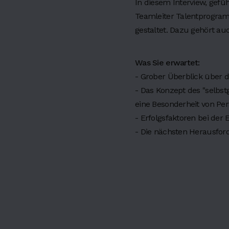
In diesem Interview, gefü
H
Teamleiter Talentprogram
gestaltet. Dazu gehört a
e
a
Was Sie erwartet:
d
- Grober Überblick über d
- Das Konzept des "selbst
i
eine Besonderheit von P
- Erfolgsfaktoren bei de
n
- Die nächsten Herausfo
g
3
H
e
a