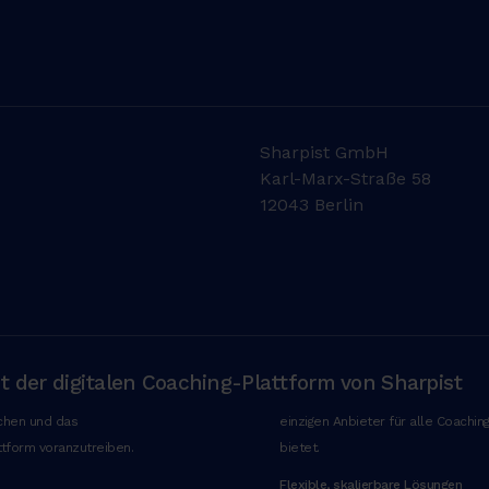
Sharpist GmbH
Karl-Marx-Straße 58
12043 Berlin
it der digitalen Coaching-Plattform von Sharpist
eichen und das
einzigen Anbieter für alle Coachi
tform voranzutreiben.
bietet.
Flexible, skalierbare Lösungen