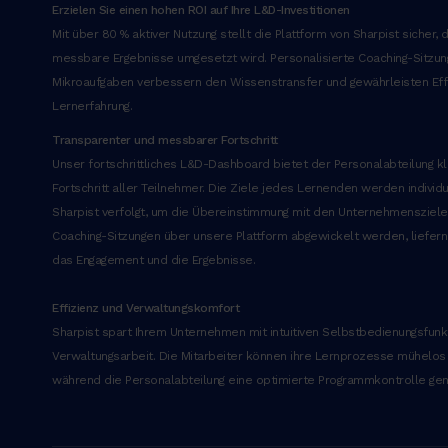
Erzielen Sie einen hohen ROI auf Ihre L&D-Investitionen
s
Mit über 80 % aktiver Nutzung stellt die Plattform von Sharpist sicher, d
e
messbare Ergebnisse umgesetzt wird. Personalisierte Coaching-Sitzu
d
Mikroaufgaben verbessern den Wissenstransfer und gewährleisten Effi
d
Lernerfahrung.
o
e
Transparenter und messbarer Fortschritt
i
Unser fortschrittliches L&D-Dashboard bietet der Personalabteilung kl
u
Fortschritt aller Teilnehmer. Die Ziele jedes Lernenden werden individ
s
Sharpist verfolgt, um die Übereinstimmung mit den Unternehmenszielen
m
Coaching-Sitzungen über unsere Plattform abgewickelt werden, liefer
o
das Engagement und die Ergebnisse.
d
t
Effizienz und Verwaltungskomfort
e
Sharpist spart Ihrem Unternehmen mit intuitiven Selbstbedienungsfun
m
Verwaltungsarbeit. Die Mitarbeiter können ihre Lernprozesse mühelos 
p
während die Personalabteilung eine optimierte Programmkontrolle geni
o
r