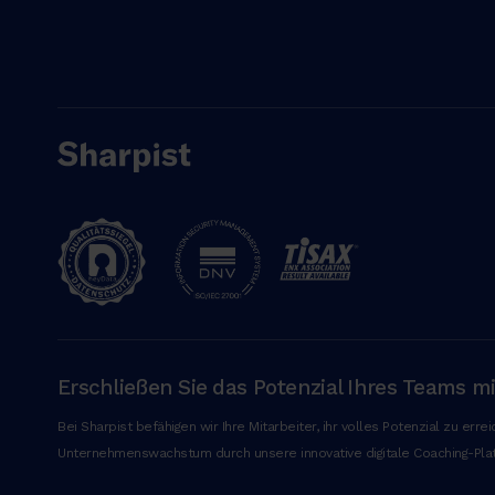
e
t
u
r
a
d
i
p
i
s
c
i
n
g
e
Erschließen Sie das Potenzial Ihres Teams m
l
Bei Sharpist befähigen wir Ihre Mitarbeiter, ihr volles Potenzial zu err
i
Unternehmenswachstum durch unsere innovative digitale Coaching-Plat
t
,