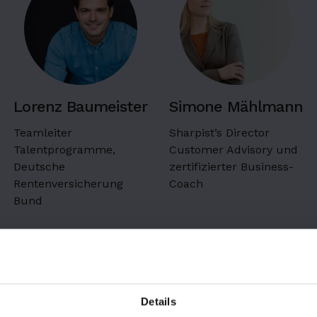
Lorenz Baumeister
Simone Mählmann
Teamleiter
Sharpist’s Director
Talentprogramme,
Customer Advisory und
Deutsche
zertifizierter Business-
Rentenversicherung
Coach
Bund
Details