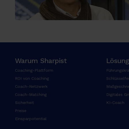
o
l
o
r
s
i
t
a
m
Warum Sharpist
Lösun
e
t
Coaching-Plattform
Führungskrä
,
ROI von Coaching
Schlüsselfe
c
Coach-Netzwerk
Maßgeschne
o
Coach-Matching
Digitales G
n
Sicherheit
KI-Coach
s
Preise
e
c
Einsparpotential
t