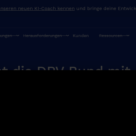
unseren neuen KI-Coach kennen
und bringe deine Entwick
ungen
Herausforderungen
Kunden
Ressourcen
et die DRV Bund mit
gramm Talente
place in German.