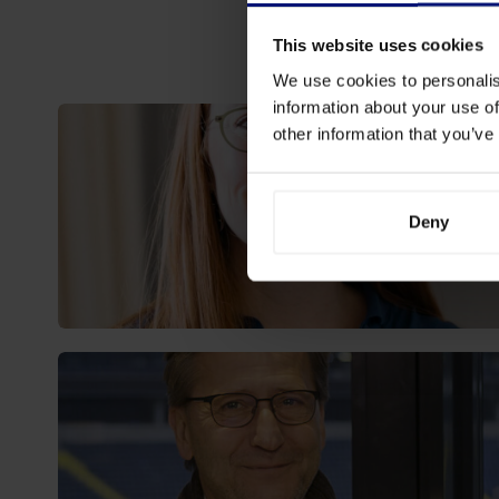
e
a
This website uses cookies
d
We use cookies to personalis
i
information about your use of
n
other information that you’ve
g
6
L
Deny
o
r
e
m
i
p
s
u
m
d