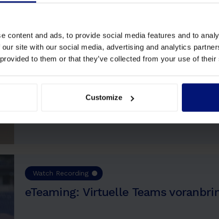
Explore Webinars
e content and ads, to provide social media features and to analy
 our site with our social media, advertising and analytics partn
 provided to them or that they’ve collected from your use of their
Watch Recording
Erstmalige Führungskräfte: Wie HR 
unterstützen kann
Customize
Watch Recording
eTeaming: Virtuelle Teams voranbri