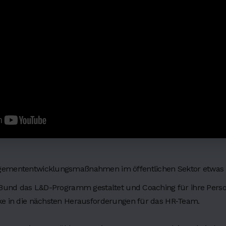
gemententwicklungsmaßnahmen im öffentlichen Sektor etwas
V Bund das L&D-Programm gestaltet und Coaching für ihre Perso
ke in die nächsten Herausforderungen für das HR-Team.