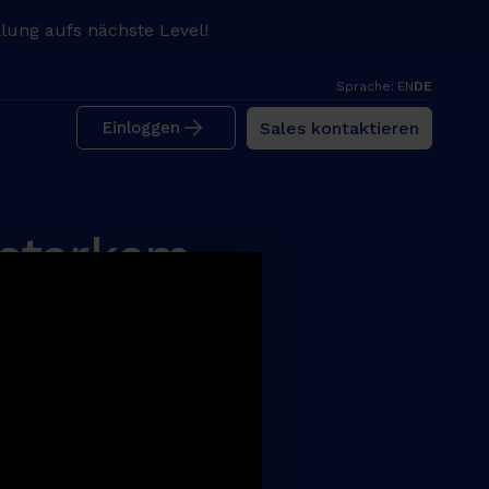
lung aufs nächste Level!
Sprache:
EN
DE
Sales kontaktieren
Einloggen
 starkem