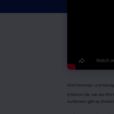
H
e
a
d
i
n
Sind Personal- und Mana
g
Erfahren Sie, wie die DR
Außerdem gibt es Einblic
2