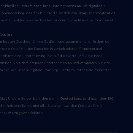
dividuellen Bedürfnissen Ihres Unternehmens an. Ob digitales 1:1-
ppencoaching, das flexible Credit-Modell von Sharpist ermöglicht es
rmat zu wählen, das am besten zu ihrem Lernstil und Zeitplan passt.
Coaches
 den besten Coaches für ihre Bedürfnisse zusammen und fördern so
Unsere Coaches sind Experten in verschiedenen Branchen und
eisten eine Unterstützung, die auf die Werte und Ziele Ihres
ließen Sie sich führenden Unternehmen an und verändern Sie Ihre
n Sie, wie unsere digitale Coaching-Plattform Potenziale freisetzen
hützt. Unsere Server befinden sich in Deutschland, sind nach dem ISO
cherheit zertifiziert, und alle Sitzungen werden Ende-zu-Ende
der GDPR zu gewährleisten.