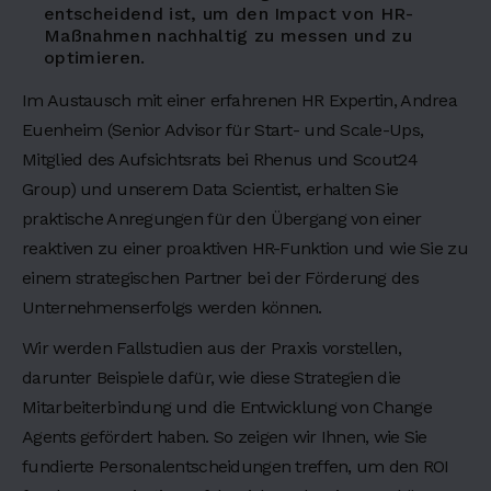
g
entscheidend ist, um den Impact von HR-
6
Maßnahmen nachhaltig zu messen und zu
optimieren.
L
o
Im Austausch mit einer erfahrenen HR Expertin, Andrea
r
Euenheim (Senior Advisor für Start- und Scale-Ups,
e
Mitglied des Aufsichtsrats bei Rhenus und Scout24
m
Group) und unserem Data Scientist, erhalten Sie
i
praktische Anregungen für den Übergang von einer
p
reaktiven zu einer proaktiven HR-Funktion und wie Sie zu
s
u
einem strategischen Partner bei der Förderung des
m
Unternehmenserfolgs werden können.
d
Wir werden Fallstudien aus der Praxis vorstellen,
o
darunter Beispiele dafür, wie diese Strategien die
l
o
Mitarbeiterbindung und die Entwicklung von Change
r
Agents gefördert haben. So zeigen wir Ihnen, wie Sie
s
fundierte Personalentscheidungen treffen, um den ROI
i