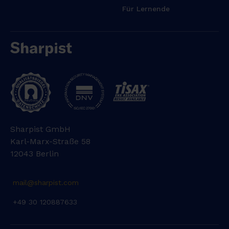
Für Lernende
o
c
o
n
s
e
q
u
a
t
Sharpist GmbH
.
Karl-Marx-Straße 58
D
12043 Berlin
u
i
s
mail@sharpist.com
a
+49 30 120887633
u
t