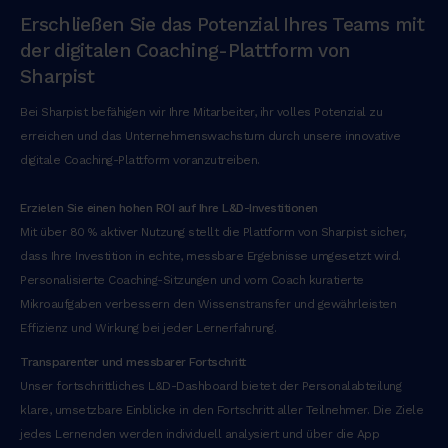
e
Erschließen Sie das Potenzial Ihres Teams mit
i
der digitalen Coaching-Plattform von
r
Sharpist
u
r
Bei Sharpist befähigen wir Ihre Mitarbeiter, ihr volles Potenzial zu
e
erreichen und das Unternehmenswachstum durch unsere innovative
d
digitale Coaching-Plattform voranzutreiben.
o
l
Erzielen Sie einen hohen ROI auf Ihre L&D-Investitionen
o
Mit über 80 % aktiver Nutzung stellt die Plattform von Sharpist sicher,
r
dass Ihre Investition in echte, messbare Ergebnisse umgesetzt wird.
i
Personalisierte Coaching-Sitzungen und vom Coach kuratierte
n
Mikroaufgaben verbessern den Wissenstransfer und gewährleisten
r
Effizienz und Wirkung bei jeder Lernerfahrung.
e
p
Transparenter und messbarer Fortschritt
r
Unser fortschrittliches L&D-Dashboard bietet der Personalabteilung
e
klare, umsetzbare Einblicke in den Fortschritt aller Teilnehmer. Die Ziele
h
jedes Lernenden werden individuell analysiert und über die App