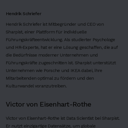
d
i
Hendrik Schriefer
p
i
Hendrik Schriefer ist Mitbegründer und CEO von
s
Sharpist, einer Plattform für individuelle
c
Führungskräfteentwicklung. Als studierter Psychologe
i
und HR-Experte, hat er eine Lösung geschaffen, die auf
n
die Bedürfnisse moderner Unternehmen und
g
e
Führungskräfte zugeschnitten ist. Sharpist unterstützt
l
Unternehmen wie Porsche und IKEA dabei, ihre
i
Mitarbeitenden optimal zu fördern und den
t
Kulturwandel voranzutreiben.
,
s
Victor von Eisenhart-Rothe
e
d
d
Victor von Eisenhart-Rothe ist Data Scientist bei Sharpist.
o
Er nutzt einzigartige Datensätze, um globale