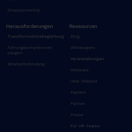
u
Einsparpotential
t
a
l
Herausforderungen
Ressourcen
i
Transformationsbegleitung
Blog
q
u
Führungskompetenzen
Whitepapers
i
steigern
Veranstaltungen
p
Mitarbeiterbindung
e
Webinare
x
e
Über Sharpist
a
Karriere
c
o
Partner
m
Presse
m
o
Für HR-Teams
d