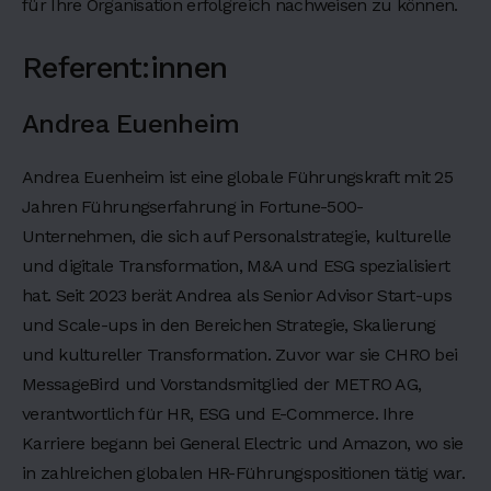
für Ihre Organisation erfolgreich nachweisen zu können.
t
a
Referent:innen
m
e
Andrea Euenheim
t
,
Andrea Euenheim ist eine globale Führungskraft mit 25
c
o
Jahren Führungserfahrung in Fortune-500-
n
Unternehmen, die sich auf Personalstrategie, kulturelle
s
und digitale Transformation, M&A und ESG spezialisiert
e
hat. Seit 2023 berät Andrea als Senior Advisor Start-ups
c
und Scale-ups in den Bereichen Strategie, Skalierung
t
und kultureller Transformation. Zuvor war sie CHRO bei
e
MessageBird und Vorstandsmitglied der METRO AG,
t
verantwortlich für HR, ESG und E-Commerce. Ihre
u
r
Karriere begann bei General Electric und Amazon, wo sie
a
in zahlreichen globalen HR-Führungspositionen tätig war.