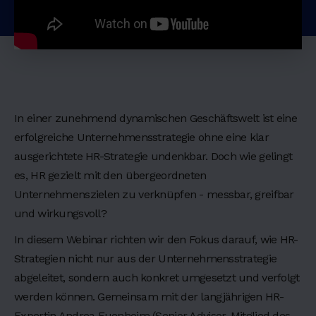
d
i
n
g
2
In einer zunehmend dynamischen Geschäftswelt ist eine
H
erfolgreiche Unternehmensstrategie ohne eine klar
e
ausgerichtete HR-Strategie undenkbar. Doch wie gelingt
a
es, HR gezielt mit den übergeordneten
d
Unternehmenszielen zu verknüpfen - messbar, greifbar
i
und wirkungsvoll?
n
In diesem Webinar richten wir den Fokus darauf, wie HR-
g
Strategien nicht nur aus der Unternehmensstrategie
3
abgeleitet, sondern auch konkret umgesetzt und verfolgt
H
werden können. Gemeinsam mit der langjährigen HR-
e
Expertin Andrea Euenheim (Senior Advisor, Mitglied des