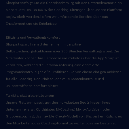
e
Sharpist verfolgt, um die Übereinstimmung mit den Unternehmenszielen
n
sicherzustellen. Da 100 % der Coaching-Sitzungen über unsere Plattform
d
abgewickelt werden, liefern wir umfassende Berichte über das
e
Engagement und die Ergebnisse.
r
i
Effizienz und Verwaltungskomfort
t
Sharpist spart Ihrem Unternehmen mit intuitiven
i
Selbstbedienungsfunktionen über 200 Stunden Verwaltungsarbeit. Die
n
Mitarbeiter können ihre Lernprozesse mühelos über die App Sharpist
v
verwalten, während die Personalabteilung eine optimierte
o
Programmkontrolle genießt. Profitieren Sie von einem einzigen Anbieter
l
für alle Coaching-Bedürfnisse, der volle Kostenkontrolle und
u
unübertroffenen Komfort bietet.
p
Flexible, skalierbare Lösungen
t
Unsere Plattform passt sich den individuellen Bedürfnissen Ihres
a
Unternehmens an. Ob digitales 1:1-Coaching, Mikro-Aufgaben oder
t
Gruppencoaching, das flexible Credit-Modell von Sharpist ermöglicht es
e
den Mitarbeitern, das Coaching-Format zu wählen, das am besten zu
v