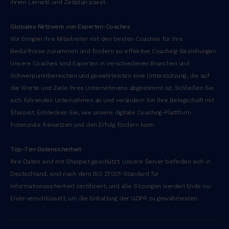
ihrem Lernstil und Zeitplan passt.
e
l
Globales Netzwerk von Experten-Coaches
i
Wir bringen Ihre Mitarbeiter mit den besten Coaches für ihre
t
Bedürfnisse zusammen und fördern so effektive Coaching-Beziehungen.
e
Unsere Coaches sind Experten in verschiedenen Branchen und
s
Schwerpunktbereichen und gewährleisten eine Unterstützung, die auf
s
die Werte und Ziele Ihres Unternehmens abgestimmt ist. Schließen Sie
e
sich führenden Unternehmen an und verändern Sie Ihre Belegschaft mit
c
Sharpist. Entdecken Sie, wie unsere digitale Coaching-Plattform
i
Potenziale freisetzen und den Erfolg fördern kann.
l
l
‍Top-Tier-Datensicherheit
u
Ihre Daten sind mit Sharpist geschützt. Unsere Server befinden sich in
m
Deutschland, sind nach dem ISO 27001-Standard für
d
Informationssicherheit zertifiziert, und alle Sitzungen werden Ende-zu-
o
Ende verschlüsselt, um die Einhaltung der GDPR zu gewährleisten.
l
o