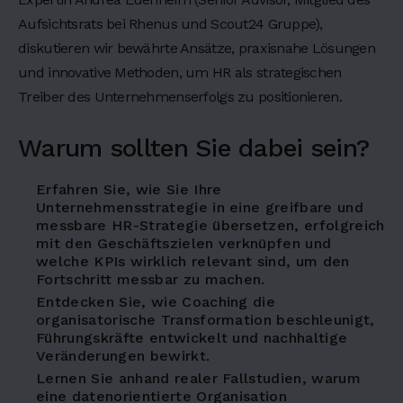
a
Aufsichtsrats bei Rhenus und Scout24 Gruppe),
d
diskutieren wir bewährte Ansätze, praxisnahe Lösungen
i
und innovative Methoden, um HR als strategischen
n
g
Treiber des Unternehmenserfolgs zu positionieren.
4
Warum sollten Sie dabei sein?
H
e
a
Erfahren Sie, wie Sie Ihre
d
Unternehmensstrategie in eine greifbare und
i
messbare HR-Strategie übersetzen, erfolgreich
n
mit den Geschäftszielen verknüpfen und
g
welche KPIs wirklich relevant sind, um den
5
Fortschritt messbar zu machen.
Entdecken Sie, wie Coaching die
H
organisatorische Transformation beschleunigt,
e
Führungskräfte entwickelt und nachhaltige
a
Veränderungen bewirkt.
d
i
Lernen Sie anhand realer Fallstudien, warum
n
eine datenorientierte Organisation