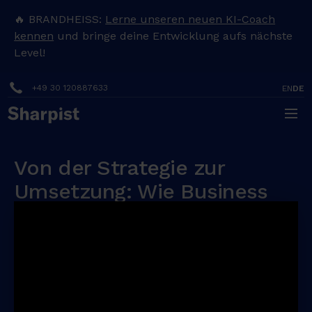
H
🔥 BRANDHEISS:
Lerne unseren neuen KI-Coach
e
kennen
und bringe deine Entwicklung aufs nächste
Level!
a
d
+49 30 120887633
EN
DE
i
n
Von der Strategie zur
g
Umsetzung: Wie Business
1
Transformationen von HR
beschleunigt und konkret
H
abgesichert werden können
e
a
This webinar took place in German.