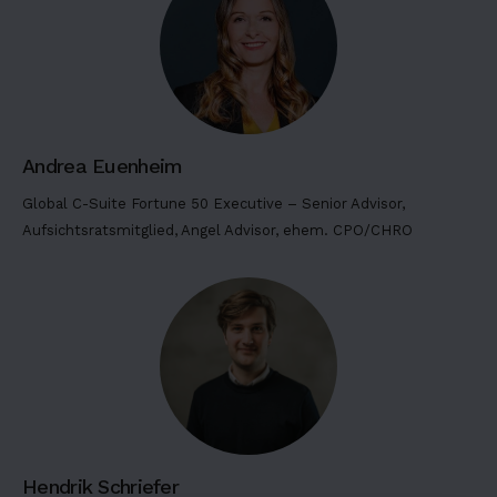
d
u
n
t
u
t
Andrea Euenheim
l
Global C-Suite Fortune 50 Executive – Senior Advisor,
a
Aufsichtsratsmitglied, Angel Advisor, ehem. CPO/CHRO
b
o
r
e
e
t
d
o
l
o
Hendrik Schriefer