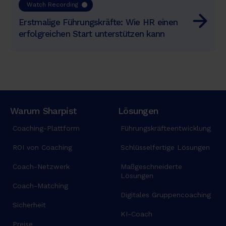
n
Watch Recording
u
Erstmalige Führungskräfte: Wie HR einen
l
erfolgreichen Start unterstützen kann
l
a
m
c
o
l
Warum Sharpist
Lösungen
a
b
Coaching-Plattform
Führungskräfteentwicklung
o
r
ROI von Coaching
Schlüsselfertige Lösungen
i
Coach-Netzwerk
Maßgeschneiderte
s
Lösungen
n
Coach-Matching
Digitales Gruppencoaching
i
Sicherheit
s
KI-Coach
i
Preise