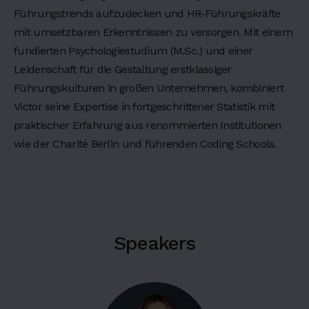
e
Führungstrends aufzudecken und HR-Führungskräfte
i
mit umsetzbaren Erkenntnissen zu versorgen. Mit einem
u
fundierten Psychologiestudium (M.Sc.) und einer
s
Leidenschaft für die Gestaltung erstklassiger
m
Führungskulturen in großen Unternehmen, kombiniert
o
Victor seine Expertise in fortgeschrittener Statistik mit
d
t
praktischer Erfahrung aus renommierten Institutionen
e
wie der Charité Berlin und führenden Coding Schools.
m
p
o
r
i
Speakers
n
c
i
d
i