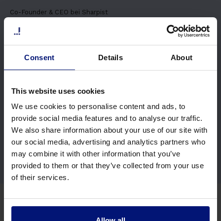
r
Co-Founder & CEO bei Sharpist
e
m
a
g
Consent
Details
About
n
a
a
This website uses cookies
l
We use cookies to personalise content and ads, to
i
provide social media features and to analyse our traffic.
q
Victor von Eisenhart-Rothe
We also share information about your use of our site with
u
our social media, advertising and analytics partners who
a
Data Engineer bei Sharpist
may combine it with other information that you’ve
.
provided to them or that they’ve collected from your use
U
of their services.
t
e
n
i
Allow all