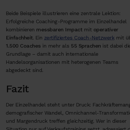
Beide Beispiele illustrieren eine zentrale Lektion:
Erfolgreiche Coaching-Programme im Einzelhandel
kombinieren
messbaren Impact
mit
operativer
Einfachheit
. Ein
zertifiziertes Coach-Netzwerk
mit ü
1.500 Coaches
in mehr als
55 Sprachen
ist dabei di
Grundlage – damit auch internationale
Handelsorganisationen mit heterogenen Teams
abgedeckt sind.
Fazit
Der Einzelhandel steht unter Druck: Fachkräftemang
demografischer Wandel, Omnichannel-Transformati
und Margendruck treffen gleichzeitig. Wer in dieser
Situation nur auf Verkaufstraining setzt, adressiert 