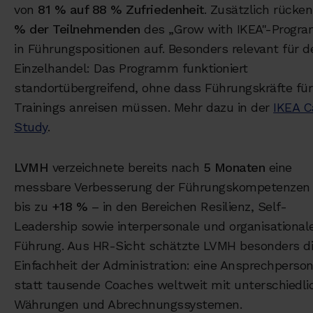
von
81 % auf 88 % Zufriedenheit
. Zusätzlich rücke
% der Teilnehmenden
des „Grow with IKEA"-Progr
in Führungspositionen auf. Besonders relevant für d
Einzelhandel: Das Programm funktioniert
standortübergreifend, ohne dass Führungskräfte für
Trainings anreisen müssen. Mehr dazu in der
IKEA C
Study
.
LVMH
verzeichnete bereits nach
5 Monaten
eine
messbare Verbesserung der Führungskompetenzen
bis zu
+18 %
– in den Bereichen Resilienz, Self-
Leadership sowie interpersonale und organisational
Führung. Aus HR-Sicht schätzte LVMH besonders d
Einfachheit der Administration: eine Ansprechperso
statt tausende Coaches weltweit mit unterschiedli
Währungen und Abrechnungssystemen.