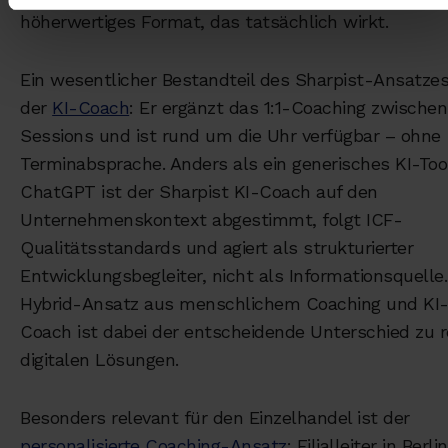
höherwertiges Format, das tatsächlich wirkt.
Ein wesentlicher Bestandteil des Sharpist-Ansatzes
der
KI-Coach
: Er ergänzt das 1:1-Coaching zwische
Sessions und ist rund um die Uhr verfügbar – ohne
Terminabsprache. Anders als ein generisches KI-Too
ChatGPT ist der Sharpist KI-Coach auf den
Unternehmenskontext abgestimmt, folgt ICF-
Qualitätsstandards und agiert als strukturierter
Entwicklungsbegleiter, nicht als Informationsquelle.
Hybrid-Ansatz aus menschlichem Coaching und KI
Coach ist dabei der entscheidende Unterschied zu r
digitalen Lösungen.
Besonders relevant für den Einzelhandel ist der
personalisierte Coaching-Ansatz
: Filialleiter in Berlin