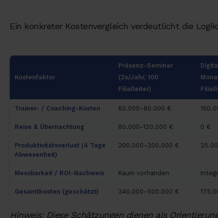
Ein konkreter Kostenvergleich verdeutlicht die Logik
Präsenz-Seminar
Digit
Kostenfaktor
(2x/Jahr, 100
Monat
Filialleiter)
Filial
Trainer- / Coaching-Kosten
60.000–80.000 €
150.0
Reise & Übernachtung
80.000–120.000 €
0 €
Produktivitätsverlust (4 Tage
200.000–300.000 €
25.0
Abwesenheit)
Messbarkeit / ROI-Nachweis
Kaum vorhanden
Integr
Gesamtkosten (geschätzt)
340.000–500.000 €
175.0
Hinweis: Diese Schätzungen dienen als Orientierun