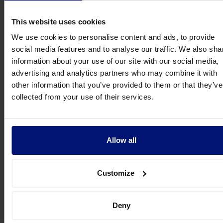
Plattform
(Abschluss
uoten)
This website uses cookies
We use cookies to personalise content and ads, to provide
Externes
Niedrig
Mittel
Kaum
social media features and to analyse our traffic. We also sha
Einzelcoaching
vorhanden
information about your use of our site with our social media,
advertising and analytics partners who may combine it with
Digitales 1:1-
Sehr hoch
Sehr hoch
Integriert
other information that you’ve provided to them or that they’ve
Coaching + KI-
(24/7)
(L&D-
collected from your use of their services.
Coach +
Dashboard)
Mikroaufgaben
Der entscheidende Unterschied zwischen E-Learnin
Allow all
und digitalem 1:1-Coaching liegt in der Aktivierungsr
Während typische E-Learning-Plattformen
Customize
Aktivierungsraten von
10–20 %
erzielen, erreichen g
implementierte digitale Coaching-Programme
80–9
Für HR-Entscheider bedeutet das: Ein günstigeres
Deny
Format, das kaum genutzt wird, ist teurer als ein