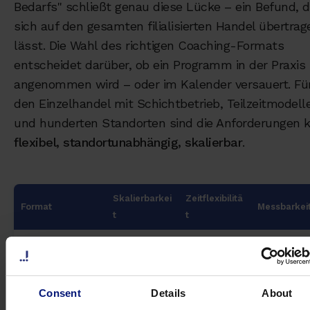
Bedarfs" schließt genau diese Lücke – ein Befund, d
sich auf den gesamten filialisierten Handel übertrag
lässt. Die Wahl des richtigen Coaching-Formats
entscheidet darüber, ob ein Programm in der Praxis
angenommen wird – oder im Kalender versauert. Fü
den Einzelhandel mit Schichtbetrieb, Teilzeitmodell
und hunderten Standorten sind die Anforderungen k
flexibel, standortunabhängig, skalierbar
.
Skalierbarkei
Zeitflexibilitä
Format
Messbarkei
t
t
Präsenz-Seminar
Niedrig
Niedrig
Kaum
(1–2x/Jahr)
(feste
vorhanden
Termine,
Reisen)
Consent
Details
About
E-Learning-
Hoch
Hoch
Begrenzt