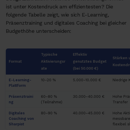
ist unter Kostendruck am effizientesten? Die
folgende Tabelle zeigt, wie sich E-Learning,
Präsenztraining und digitales Coaching bei gleicher
Budgethöhe unterscheiden:
Typische
Effektiv
Stärken 
Format
Aktivierungsr
genutztes Budget
Kostendr
ate
(bei 50.000 €)
E-Learning-
10–20 %
5.000–10.000 €
Niedrige 
Plattform
Präsenztraini
60–80 %
30.000–40.000 €
Hohe Präs
ng
(Teilnahme)
Transfer
Digitales
80–90 %
40.000–45.000 €
Hohe Akti
Coaching von
messbarer
Sharpist
flexibel s