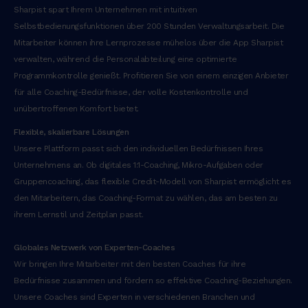
Sharpist spart Ihrem Unternehmen mit intuitiven
Selbstbedienungsfunktionen über 200 Stunden Verwaltungsarbeit. Die
Mitarbeiter können ihre Lernprozesse mühelos über die App Sharpist
verwalten, während die Personalabteilung eine optimierte
Programmkontrolle genießt. Profitieren Sie von einem einzigen Anbieter
für alle Coaching-Bedürfnisse, der volle Kostenkontrolle und
unübertroffenen Komfort bietet.
Flexible, skalierbare Lösungen
Unsere Plattform passt sich den individuellen Bedürfnissen Ihres
Unternehmens an. Ob digitales 1:1-Coaching, Mikro-Aufgaben oder
Gruppencoaching, das flexible Credit-Modell von Sharpist ermöglicht es
den Mitarbeitern, das Coaching-Format zu wählen, das am besten zu
ihrem Lernstil und Zeitplan passt.
Globales Netzwerk von Experten-Coaches
Wir bringen Ihre Mitarbeiter mit den besten Coaches für ihre
Bedürfnisse zusammen und fördern so effektive Coaching-Beziehungen.
Unsere Coaches sind Experten in verschiedenen Branchen und