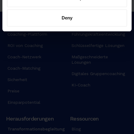
Persönliche Demo vereinbaren
Deny
Warum Sharpist
Lösungen
Coaching-Plattform
Führungskräfteentwicklung
ROI von Coaching
Schlüsselfertige Lösungen
Coach-Netzwerk
Maßgeschneiderte
Lösungen
Coach-Matching
Digitales Gruppencoaching
Sicherheit
KI-Coach
Preise
Einsparpotential
Herausforderungen
Ressourcen
Transformationsbegleitung
Blog