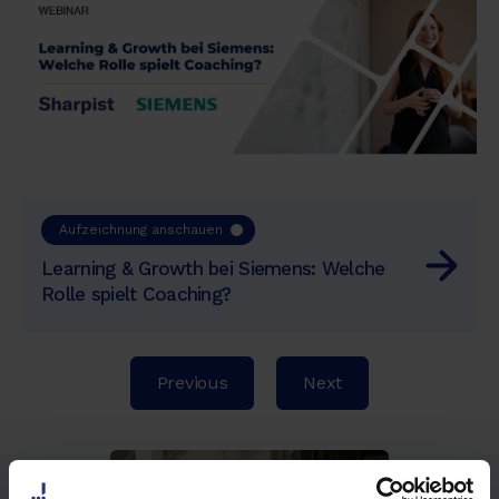
Aufzeichnung anschauen
Learning & Growth bei Siemens: Welche
Rolle spielt Coaching?
Previous
Next