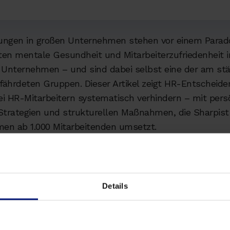
ungen in großen Unternehmen stehen vor einem Parado
ten mentale Gesundheit und Mitarbeiterzufriedenheit 
Unternehmen – und sind dabei selbst eine der am st
ährdeten Gruppen. Dieser Artikel zeigt HR-Entscheider
ei HR-Mitarbeitern systematisch verhindern – mit pers
Strategien und strukturellen Maßnahmen, die Sharpist
en ab 1.000 Mitarbeitenden umsetzt.
Thema kurz und kompakt
Details
 ist Realität:
94 % der HR-Verantwortlichen fühlen s
t
– während sie gleichzeitig mentale Gesundheit im
en verantworten. Diese Diskrepanz zwischen Anspruc