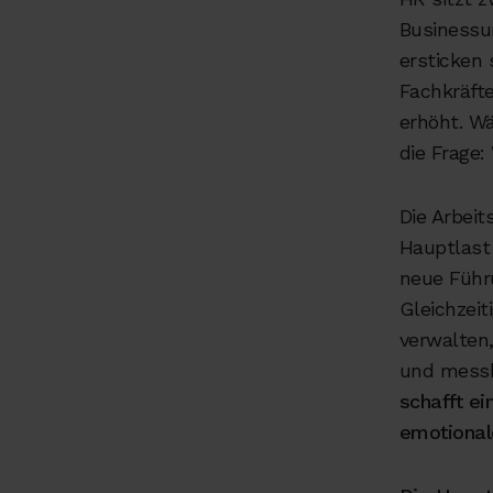
Businessu
ersticken 
Fachkräft
erhöht. W
die Frage
Die Arbei
Hauptlast
neue Führ
Gleichzeit
verwalten
und messb
schafft e
emotional