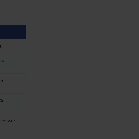
t
are
hne
ür
e schwer