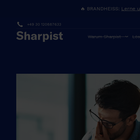
🔥 BRANDHEISS:
Lerne 
+49 30 120887633
Warum Sharpist
Lös