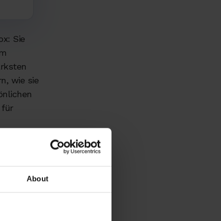
x: Sie
im
ärksten
n, wie sie
önlichen
 für
About
ich
h und