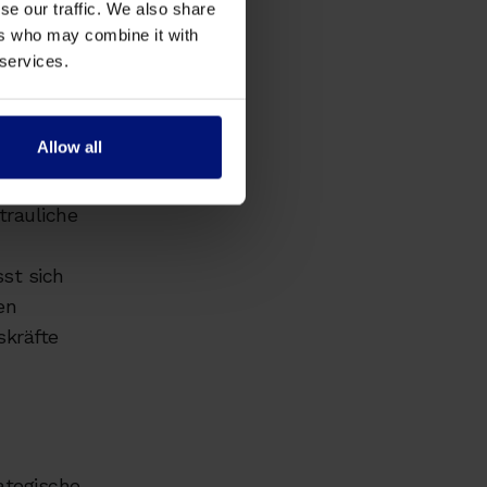
se our traffic. We also share
ers who may combine it with
ische
 services.
wängen und
Allow all
stützung
rch
trauliche
st sich
en
skräfte
ategische