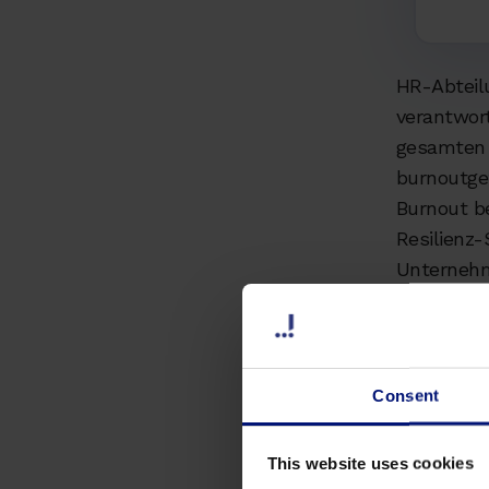
HR-Abteil
verantwor
gesamten 
burnoutgef
Burnout b
Resilienz-
Unternehm
Das 
Consent
HR-Burnout
überforder
Unternehm
This website uses cookies