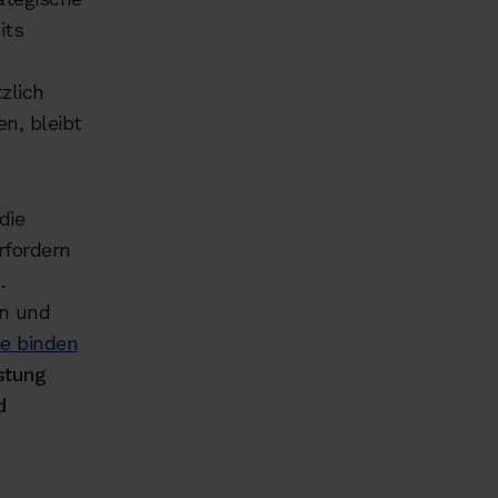
its
zlich
n, bleibt
die
rfordern
.
en und
de binden
stung
d