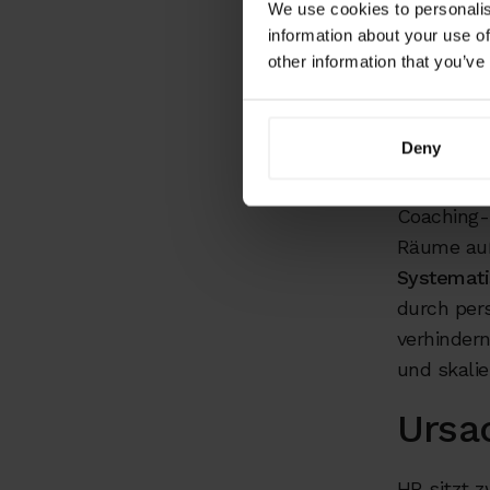
Realität 
We use cookies to personalis
Zeit für St
information about your use of
automatis
other information that you’ve
Arbeit un
Business-
Deny
HR ist kei
ohne thera
Coaching-P
Räume auß
Systemati
durch per
verhindern
und skalie
Ursa
HR sitzt z